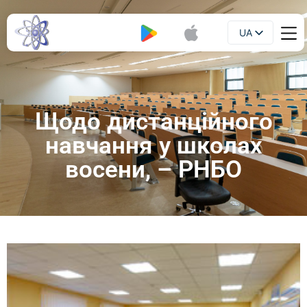
UA
Буклет
EN
Щодо дистанційного
навчання у школах
восени, – РНБО