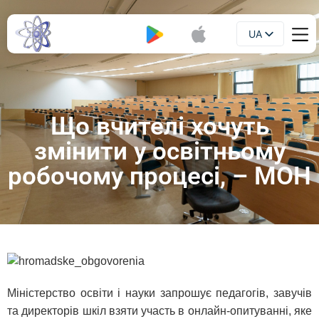
UA
Буклет
EN
Що вчителі хочуть
змінити у освітньому
робочому процесі, – МОН
Міністерство освіти і науки запрошує педагогів, завучів
та директорів шкіл взяти участь в онлайн-опитуванні, яке