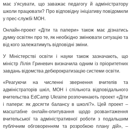
має з’ясувати, що заважає педагогу й адміністратору
школи працювати? Про відповідну ініціативу повідомили
у прес-службі МОН.
Онлайн-проект «Діти та папери» також має дізнатись
думку освітян про те, як необхідно змінювати ситуацію та
від кого залежатимуть відповідні зміни.
У Міністерстві освіти і науки також зазначають, що
міністр Лілія Гриневич визначила одним із пріоритетних
завдань відомства дебюрократизацію системи освіти.
«Реагуючи на численні звернення вчителів та
адміністраторів шкіл, МОН і спільнота відповідального
вчительства EdCamp Ukraine розпочинають проект «Діти
і папери: як досягти балансу в школі?». Цей проект –
масштабне онлайн-опитування щодо розвантаження
вчительської та адміністративної роботи з подальшим
публічним обговоренням та розробкою плану дій», –