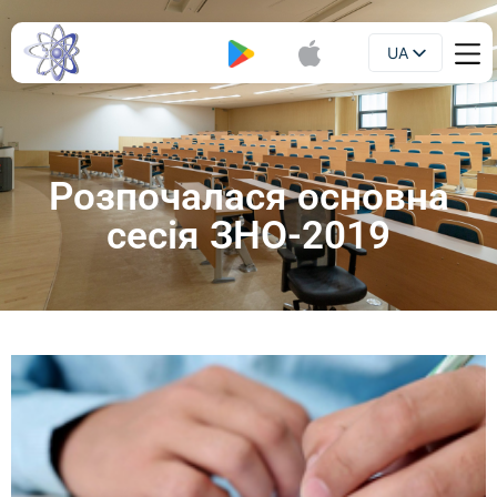
UA
Буклет
EN
Розпочалася основна
сесія ЗНО-2019