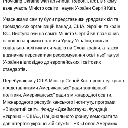
Providing Ukraine with an Annual Report Сard), в якому
взяв участь Міністр освіти і науки України Сергій Квіт.
Учасниками саміту були представники урядових кіл та
громадських організацій Канади, США, України та країн
ЄС. Виступаючи на саміті Міністр Сергій Квіт зазначив
основні напрямки політики Уряду України, описав
соціально-політичну ситуацію на Сході країни, а також
відзначив перспективи реформування освітньої галузі
України відповідно до європейських і світових
стандартів.
Перебуваючи у США Міністр Сергій Квіт провів зустрічі з
представниками Американської ради зовнішньої
політики, Американської ради з міжнародної освіти,
Міжнародного республіканського інституту, програми
«Відкритий світ», Фонду «Джеймстаун», Фундації
«Україна – США», Національного фонду демократії та
дав інтерв’ю українській службі ТРК «Голос Америки».