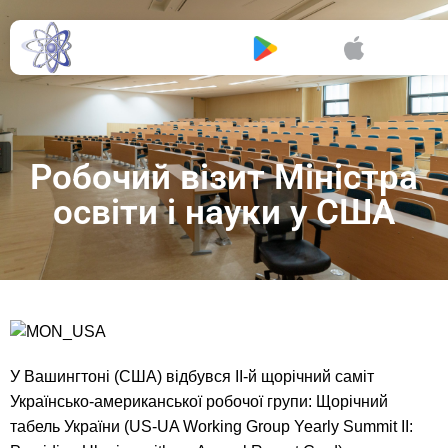
Буклет
Робочий візит Міністра
освіти і науки у США
У Вашингтоні (США) відбувся ІІ-й щорічний саміт
Українсько-американської робочої групи: Щорічний
табель України (US-UA Working Group Yearly Summit II: