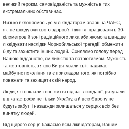
великий героїзм, самовідданість та мужність в тих
екстремальних обставинах.
Низько вклоняємось усім ліквідаторам аварії на ЧАЕС,
які не шкодуючи свого здоров’я і життя, працювали в 30-
кілометровій зоні радіаційного лиха аби якомога швидше
ліквідувати наслідки Чорнобильської трагедії, обмежити
біду та захистити інших людей. Схиляємо голову перед
Вашою відданістю, сміливістю та патріотизмом. Мужність
та жертовність, з якою Ви рятували світ, надихає
майбутнє покоління та є прикладом того, як потрібно
поважати та захищати свій народ.
Люди, які поклали своє життя під час ліквідації, рятували
від катастрофи не тільки Україну, а й всю Європу не
будуть забуті і назавжди залишаться у серцях всіх без
винятку людей.
Від щирого серця бажаємо всім ліквідаторам, Вашим