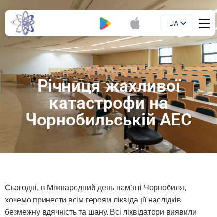
UA
Буклет
EN
Річниця жахливої
катастрофи на
Чорнобильській АЕС
Сьогодні, в Міжнародний день пам’яті Чорнобиля,
хочемо принести всім героям ліквідації наслідків
безмежну вдячність та шану. Всі ліквідатори виявили