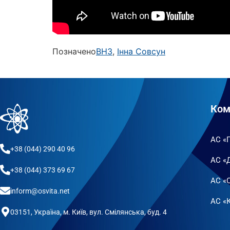
Позначено
ВНЗ
,
Інна Совсун
Ком
АС «
+38 (044) 290 40 96
АС «
+38 (044) 373 69 67
АС «
inform@osvita.net
АС «К
03151, Україна, м. Київ, вул. Смілянська, буд. 4