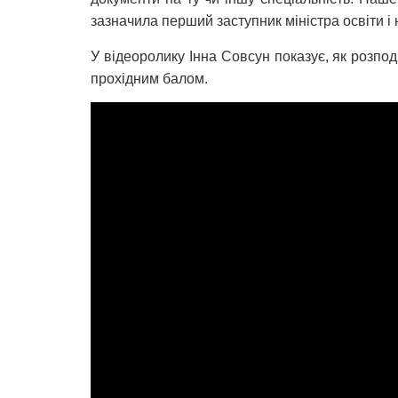
зазначила перший заступник міністра освіти і 
У відеоролику Інна Совсун показує, як розпо
прохідним балом.