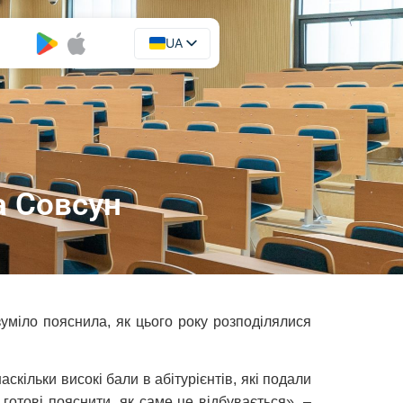
UA
EN
а Совсун
зуміло пояснила, як цього року розподілялися
кільки високі бали в абітурієнтів, які подали
готові пояснити, як саме це відбувається», –