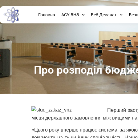
Головна
АСУ ВНЗ
Веб Деканат
Без
Про розподіл бюдже
Перший засту
місця державного замовлення між вищими на
«Цього року вперше працює система, за якою к
документи на ту чи іншу спеціальність. Наше