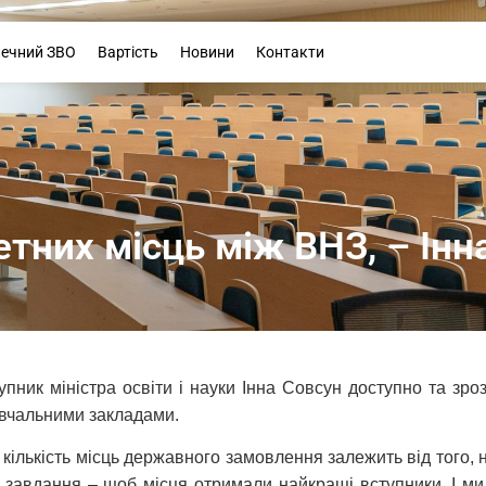
Буклет
печний ЗВО
Вартість
Новини
Контакти
тних місць між ВНЗ, – Інн
пник міністра освіти і науки Інна Совсун доступно та зро
вчальними закладами.
ількість місць державного замовлення залежить від того, нас
 завдання – щоб місця отримали найкращі вступники. І ми 