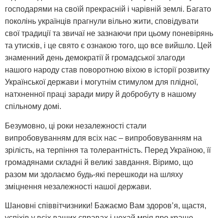
господарями на своїй прекрасній і чарівній землі. Багато
поколінь українців прагнули вільно жити, сповідувати
свої традиції та звичаї не зазнаючи при цьому поневірянь
та утисків, і це свято є ознакою того, що все вийшло. Цей
знаменний день демократії й громадської злагоди
нашого народу став поворотною віхою в історії розвитку
Української держави і могутнім стимулом для плідної,
натхненної праці заради миру й добробуту в нашому
спільному домі.
Безумовно, ці роки незалежності стали
випробовуванням для всіх нас – випробовуванням на
зрілість, на терпіння та толерантність. Перед Україною, її
громадянами складні й великі завдання. Віримо, що
разом ми здолаємо будь-які перешкоди на шляху
зміцнення незалежності нашої держави.
Шановні співвітчизники! Бажаємо Вам здоров’я, щастя,
успіхів у всіх ваших справах і нехай мрія про краще