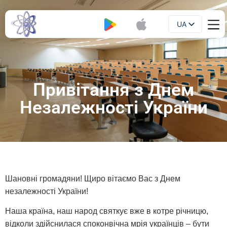
UA
Буклет
EN
Привітання з Днем
Незалежності України
Шановні громадяни! Щиро вітаємо Вас з Днем
незалежності України!
Наша країна, наш народ святкує вже в котре річницю,
відколи здійснилася споконвічна мрія українців – бути