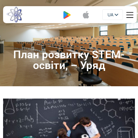
UA
Буклет
EN
План розвитку STEM-
освіти, – Уряд