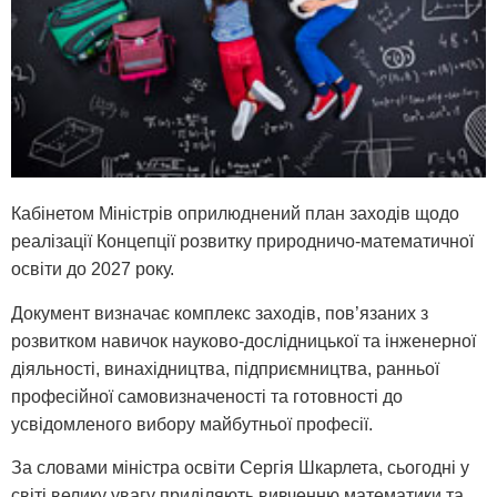
Кабінетом Міністрів оприлюднений план заходів щодо
реалізації Концепції розвитку природничо-математичної
освіти до 2027 року.
Документ визначає комплекс заходів, пов’язаних з
розвитком навичок науково-дослідницької та інженерної
діяльності, винахідництва, підприємництва, ранньої
професійної самовизначеності та готовності до
усвідомленого вибору майбутньої професії.
За словами міністра освіти Сергія Шкарлета, сьогодні у
світі велику увагу приділяють вивченню математики та