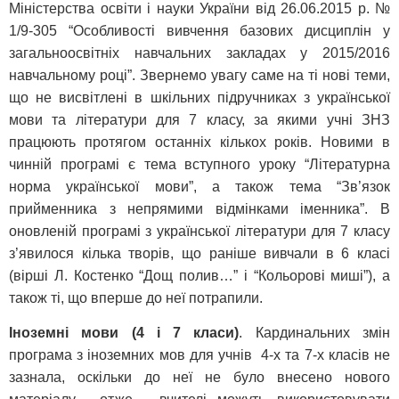
Міністерства освіти і науки України від 26.06.2015 р. №
1/9-305 “Особливості вивчення базових дисциплін у
загальноосвітніх навчальних закладах у 2015/2016
навчальному році”. Звернемо увагу саме на ті нові теми,
що не висвітлені в шкільних підручниках з української
мови та літератури для 7 класу, за якими учні ЗНЗ
працюють протягом останніх кількох років. Новими в
чинній програмі є тема вступного уроку “Літературна
норма української мови”, а також тема “Зв’язок
прийменника з непрямими відмінками іменника”. В
оновленій програмі з української літератури для 7 класу
з’явилося кілька творів, що раніше вивчали в 6 класі
(вірші Л. Костенко “Дощ полив…” і “Кольорові миші”), а
також ті, що вперше до неї потрапили.
Іноземні мови (4 і 7 класи)
. Кардинальних змін
програма з іноземних мов для учнів 4-х та 7-х класів не
зазнала, оскільки до неї не було внесено нового