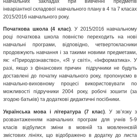
навчальних закладах при вивченні предметів
інваріантної складової навчального плану в 4 та 7 класах
2015/2016 навчального року.
Початкова школа (4 клас)
. У 2015/2016 навчальному
році початкова школа повністю переходить на нові
навчальні програми, відповідно, четвертокласники
продовжують навчання і за такими новими предметами,
як: «Природознавство», «Я у світі», «Інформатика». У
разі, якщо з фінансових причин підручники не будуть
доставлені до початку навчального року, пропонуємо в
навчально-виховному процесі використовувати по
можливості підручники 2004 року, робочі зошити (за
згодою батьків) та додаткові дидактичні посібники.
Українська мова і література (7 клас)
. У зв’язку з
розвантаженням навчальних програм для учнів 5-9
класів відбулися зміни в мовній та мовленнєвій
змістових лініях, що відображено в додатку до листа