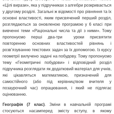
«Цілі вирази», яка у підручниках з алгебри розкривається
у другому розділі. Загальні ж відомості про рівняння та їх
основні властивості, яким присвячений перший розділ,
розглядаються за оновленою програмою у 6 класі при
вивченні теми «Раціональні числа та дії з ними». Тому
пропонуємо перші два-три уроки присвятити
повторенню основних властивостей рівнянь і
розв’язуванню текстових задач за їх допомогою. Із курсу
геометрії вилучено задачі на побудову. Тому пропонуємо
тему «Геометричні побудови» і відповідний розділ
підручника розглядати як додатковий матеріал для учнів,
які цікавляться математикою, призначений для
самостійного (або під керівництвом вчителя у
позаурочний час) опрацювання, і який не підлягає
оцінюванню.
Географія (7 клас)
. Зміни в навчальній програмі
стосуються насамперед змісту вступу, в якому