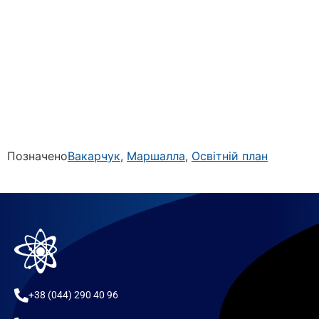
Позначено
Вакарчук
,
Маршалла
,
Освітній план
+38 (044) 290 40 96