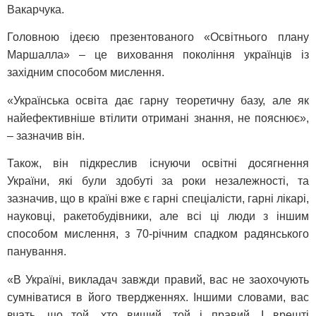
Вакарчука.
Головною ідеєю презентованого «Освітнього плану
Маршалла» – це виховання покоління українців із
західним способом мислення.
«Українська освіта дає гарну теоретичну базу, але як
найефективніше втілити отримані знання, не пояснює»,
– зазначив він.
Також, він підкреслив існуючи освітні досягнення
України, які були здобуті за роки незалежності, та
зазначив, що в країні вже є гарні спеціалісти, гарні лікарі,
науковці, ракетобудівники, але всі ці люди з іншим
способом мислення, з 70-річним спадком радянського
панування.
«В Україні, викладач завжди правий, вас не заохочують
сумніватися в його твердженнях. Іншими словами, вас
вчать, що той, хто вищий, той і правий. І врешті