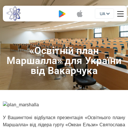
UA
Буклет
EN
«Освітній план
Маршалла» для України
від Вакарчука
У Вашингтоні відбулася презентація «Освітнього плану
Маршалла» від лідера гурту «Океан Ельзи» Святослава