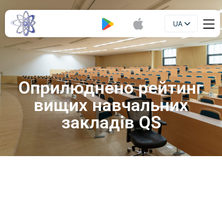
UA
Буклет
EN
Оприлюднено рейтинг
вищих навчальних
закладів QS