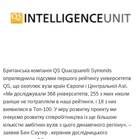
Британська компанія QS Quacquarelli Symonds
оприлюднила підсумки першого рейтингу університетів
QS, що охоплює вузи країн Європи і Центральної Азії.
«Ми досліджували 368 університетів, 255 з яких ніколи
раніше не потрапляли в наші рейтинги, і 18 з них
виявилися в Топ-100. У міру розвитку проекту ми
очікуємо розвитку співробітництва із ще більшою
кількістю амбітних вузів з цього динамічного регіону», –
заявив Бен Саутер , керівник дослідницького