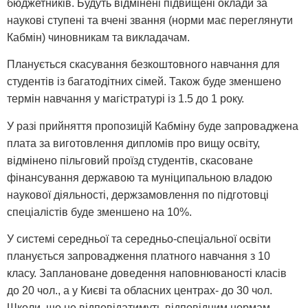
бюджетників. Будуть відмінені підвищені оклади за
наукові ступені та вчені звання (норми має переглянути
Кабмін) чиновникам та викладачам.
Планується скасування безкоштовного навчання для
студентів із багатодітних сімей. Також буде зменшено
термін навчання у магістратурі із 1.5 до 1 року.
У разі прийняття пропозицій Кабміну буде запроваджена
плата за виготовлення дипломів про вищу освіту,
відмінено пільговий проїзд студентів, скасоване
фінансування державою та муніципальною владою
наукової діяльності, держзамовлення по підготовці
спеціалістів буде зменшено на 10%.
У системі середньої та середньо-спеціальної освіти
планується запровадження платного навчання з 10
класу. Заплановане доведення наповнюваності класів
до 20 чол., а у Києві та обласних центрах- до 30 чол.
Школи, що не відповідатимуть відповідним нормам