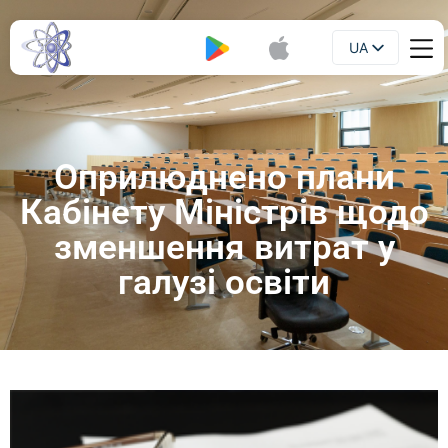
UA
Буклет
EN
Оприлюднено плани
Кабінету Міністрів щодо
зменшення витрат у
галузі освіти