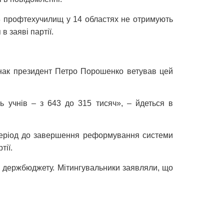
78 профтехучилищ у 14 областях не отримують
в заяві партії.
нак президент Петро Порошенко ветував цей
ь учнів – з 643 до 315 тисяч», – йдеться в
 період до завершення реформування системи
тії.
 держбюджету. Мітингувальники заявляли, що