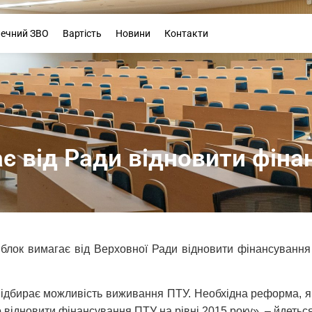
Буклет
печний ЗВО
Вартість
Новини
Контакти
є від Ради відновити фін
блок вимагає від Верховної Ради відновити фінансування
відбирає можливість виживання ПТУ. Необхідна реформа, як
 відновити фінансування ПТУ на рівні 2015 року», – йдеться