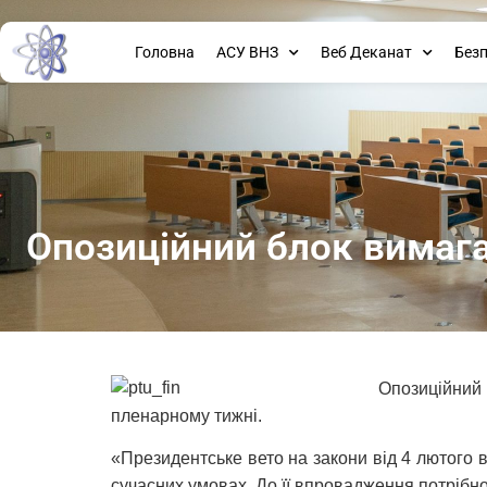
Головна
АСУ ВНЗ
Веб Деканат
Без
Опозиційний блок вимага
Опозиційний 
пленарному тижні.
«Президентське вето на закони від 4 лютого 
сучасних умовах. До її впровадження потрібно