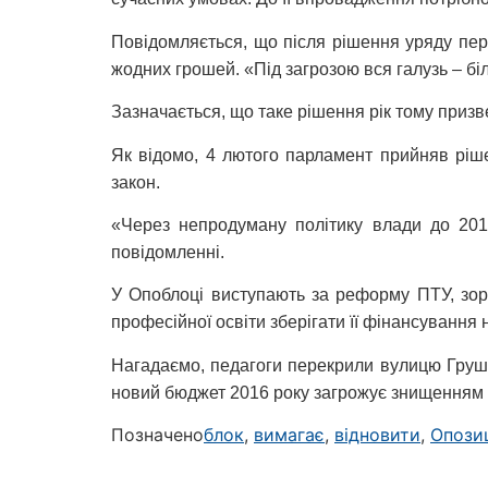
Повідомляється, що після рішення уряду пер
жодних грошей. «Під загрозою вся галузь – біл
Зазначається, що таке рішення рік тому призв
Як відомо, 4 лютого парламент прийняв рі
закон.
«Через непродуману політику влади до 2016
повідомленні.
У Опоблоці виступають за реформу ПТУ, зор
професійної освіти зберігати її фінансування н
Нагадаємо, педагоги перекрили вулицю Груш
новий бюджет 2016 року загрожує знищенням 
Позначено
блок
,
вимагає
,
відновити
,
Опози