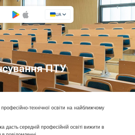
UA
EN
ансування ПТУ
 професійно-технічної освіти на найближчому
а дасть середній професійній освіті вижити в
 в повідомленні.