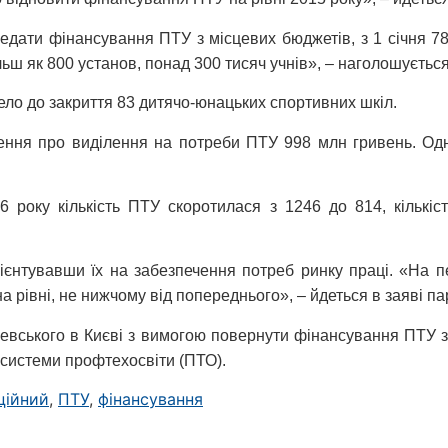
едати фінансування ПТУ з місцевих бюджетів, з 1 січня 
ьш як 800 установ, понад 300 тисяч учнів», – наголошується 
ело до закриття 83 дитячо-юнацьких спортивних шкіл.
шення про виділення на потреби ПТУ 998 млн гривень. Од
 року кількість ПТУ скоротилася з 1246 до 814, кількіст
ієнтувавши їх на забезпечення потреб ринку праці. «На
а рівні, не нижчому від попереднього», – йдеться в заяві пар
евського в Києві з вимогою повернути фінансування ПТУ з
системи профтехосвіти (ПТО).
ційний
,
ПТУ
,
фінансування