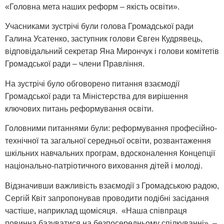
«Головна мета наших реформ – якість освіти».
Учасниками зустрічі були голова Громадської ради
Галина Усатенко, заступник голови Євген Кудрявець,
відповідальний секретар Яна Мирончук і голови комітетів
Громадської ради – члени Правління.
На зустрічі було обговорено питання взаємодії
Громадської ради та Міністерства для вирішення
ключових питань реформування освіти.
Головними питаннями були: реформування професійно-
технічної та загальної середньої освіти, розвантаження
шкільних навчальних програм, вдосконалення Концепції
національно-патріотичного виховання дітей і молоді.
Відзначивши важливість взаємодії з Громадською радою,
Сергій Квіт запропонував проводити подібні засідання
частіше, наприклад щомісяця. «Наша співпраця
повинна базуватися на безпосередньому спілкуванні», –