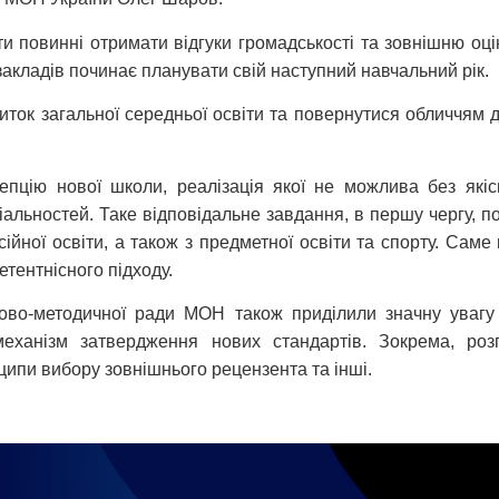
и повинні отримати відгуки громадськості та зовнішню оцін
акладів починає планувати свій наступний навчальний рік.
иток загальної середньої освіти та повернутися обличчям
епцію нової школи, реалізація якої не можлива без якіс
іальностей. Таке відповідальне завдання, в першу чергу, п
есійної освіти, а також з предметної освіти та спорту. Са
етентнісного підходу.
уково-методичної ради МОН також приділили значну увагу
механізм затвердження нових стандартів. Зокрема, ро
ципи вибору зовнішнього рецензента та інші.