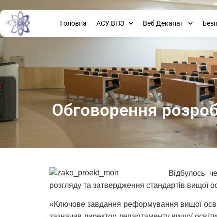
Головна
АСУ ВНЗ
Веб Деканат
Без
Обговорення розроб
Відбулось ч
розгляду та затвердження стандартів вищої ос
«Ключове завдання реформування вищої освіти
зазначив директор департаменту вищої освіт