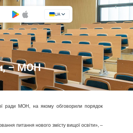
UA
EN
и, – МОН
ної ради МОН, на якому обговорили порядок
вання питання нового змісту вищої освіти», –