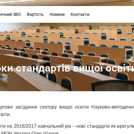
Буклет
печний ЗВО
Вартість
Новини
Контакти
ки стандартів вищої освіт
ергове засідання сектору вищої освіти Науково-методич
віти.
 на 2016/2017 навчальний рік – нові стандарти як врегулю
и МОН України Олег Шаров.