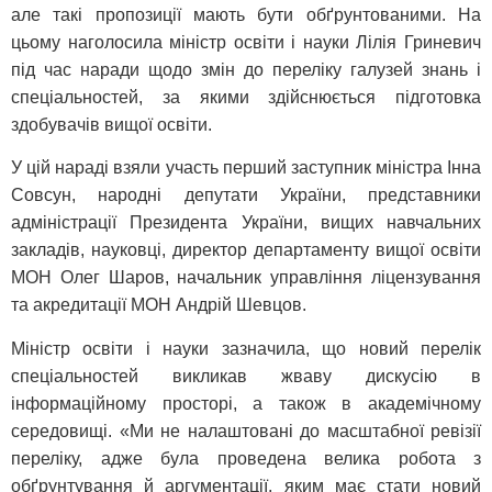
але такі пропозиції мають бути обґрунтованими. На
цьому наголосила міністр освіти і науки Лілія Гриневич
під час наради щодо змін до переліку галузей знань і
спеціальностей, за якими здійснюється підготовка
здобувачів вищої освіти.
У цій нараді взяли участь перший заступник міністра Інна
Совсун, народні депутати України, представники
адміністрації Президента України, вищих навчальних
закладів, науковці, директор департаменту вищої освіти
МОН Олег Шаров, начальник управління ліцензування
та акредитації МОН Андрій Шевцов.
Міністр освіти і науки зазначила, що новий перелік
спеціальностей викликав жваву дискусію в
інформаційному просторі, а також в академічному
середовищі. «Ми не налаштовані до масштабної ревізії
переліку, адже була проведена велика робота з
обґрунтування й аргументації, яким має стати новий