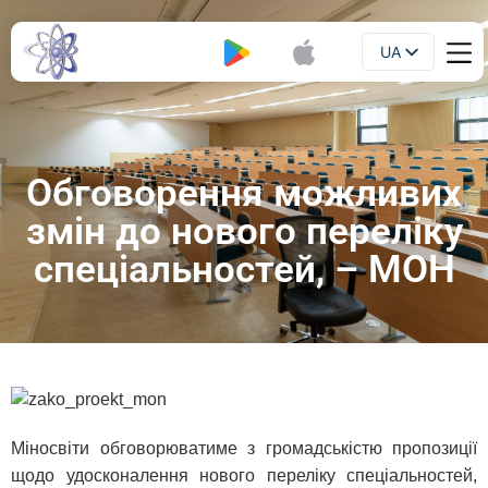
UA
Буклет
EN
Обговорення можливих
змін до нового переліку
спеціальностей, – МОН
Міносвіти обговорюватиме з громадськістю пропозиції
щодо удосконалення нового переліку спеціальностей,