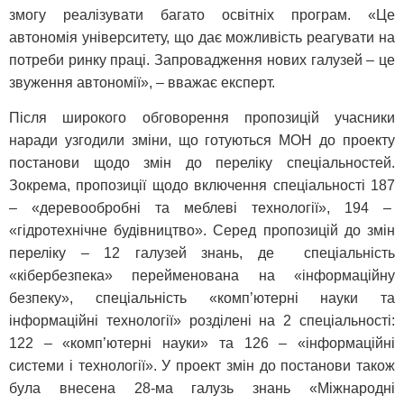
змогу реалізувати багато освітніх програм. «Це
автономія університету, що дає можливість реагувати на
потреби ринку праці. Запровадження нових галузей – це
звуження автономії», – вважає експерт.
Після широкого обговорення пропозицій учасники
наради узгодили зміни, що готуються МОН до проекту
постанови щодо змін до переліку спеціальностей.
Зокрема, пропозиції щодо включення спеціальності 187
– «деревообробні та меблеві технології», 194 –
«гідротехнічне будівництво». Серед пропозицій до змін
переліку – 12 галузей знань, де спеціальність
«кібербезпека» перейменована на «інформаційну
безпеку», спеціальність «комп’ютерні науки та
інформаційні технології» розділені на 2 спеціальності:
122 – «комп’ютерні науки» та 126 – «інформаційні
системи і технології». У проект змін до постанови також
була внесена 28-ма галузь знань «Міжнародні