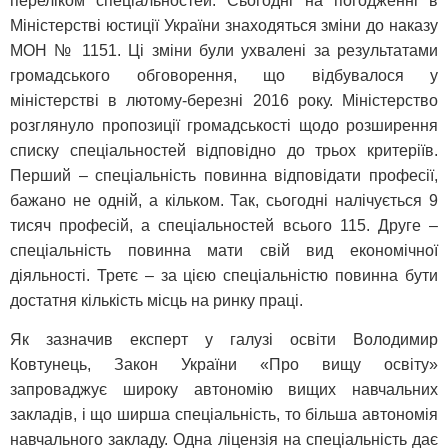
переліком спеціальностей. Сьогодні на погодженні в
Міністерстві юстиції України знаходяться зміни до наказу
МОН № 1151. Ці зміни були ухвалені за результатами
громадського обговорення, що відбувалося у
міністерстві в лютому-березні 2016 року. Міністерство
розглянуло пропозиції громадськості щодо розширення
списку спеціальностей відповідно до трьох критеріїв.
Перший – спеціальність повинна відповідати професії,
бажано не одній, а кільком. Так, сьогодні налічується 9
тисяч професій, а спеціальностей всього 115. Друге –
спеціальність повинна мати свій вид економічної
діяльності. Третє – за цією спеціальністю повинна бути
достатня кількість місць на ринку праці.
Як зазначив експерт у галузі освіти Володимир
Ковтунець, Закон України «Про вищу освіту»
запроваджує широку автономію вищих навчальних
закладів, і що ширша спеціальність, то більша автономія
навчального закладу. Одна ліцензія на спеціальність дає