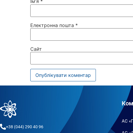
Ім'я
*
Електронна пошта
*
Сайт
Ком
АС «
+38 (044) 290 40 96