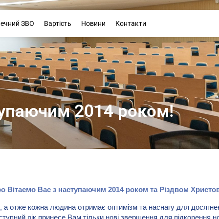
Буклет
печний ЗВО
Вартість
Новини
Контакти
тупаючим 2014 роком!
о Вітаємо Вас з наступаючим 2014 роком та Різдвом Христо
, а отже кожна людина отримає оптимізм та наснагу для досягнен
аступний рік принесе Вам тільки нові звершення для підкорення н