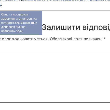
у.
Опис та процедура
замовлення електронних
студентських квитків. Щоб
Залишити відпов
дізнатися більше,
натисніть сюди.
не оприлюднюватиметься.
Обов’язкові поля позначені
*