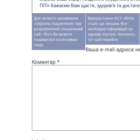
ПІТ» бажаємо Вам щастя, здоров’я та достатк
Для легкості заповнення
Використання АСУ «ВНЗ»
«Diploma Supplement» був
стало ще легшим. Вся
розробленний спеціальний
необхідна інформація на
сайт. Його Ви можете
одному порталі. Натисніть
подивитися натиснувши
тут щоб перейти.
сюди.
Ваша e-mail адреса 
Коментар
*