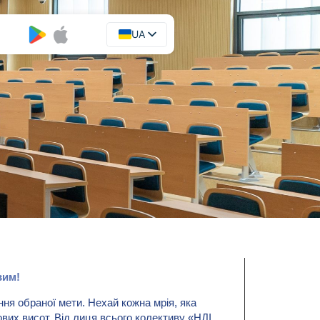
UA
EN
вим!
ня обраної мети. Нехай кожна мрія, яка
ових висот. Від лиця всього колективу «НДІ