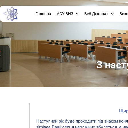
Головна
АСУ ВНЗ
Веб Деканат
Без
З нас
Щир
Наступний рік буде проходити під знаком коня
зігріває Ваші серця неодмінно збудеться, а н