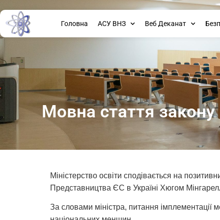
Головна
АСУ ВНЗ
Веб Деканат
Без
Мовна стаття закону 
Міністерство освіти сподівається на позитивни
Представництва ЄС в Україні Хюгом Мінгареллі 
За словами міністра, питання імплементації 
національних меншин.