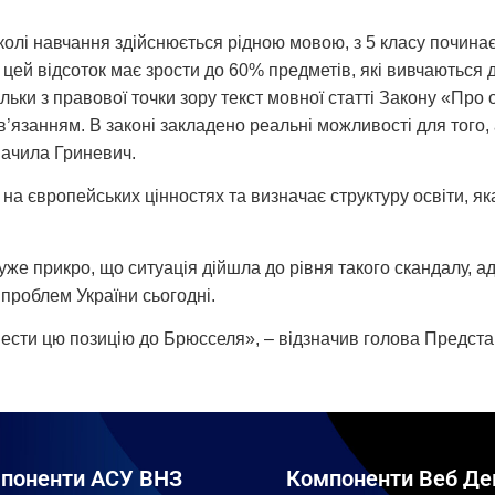
колі навчання здійснюється рідною мовою, з 5 класу почина
і цей відсоток має зрости до 60% предметів, які вивчаютьс
ільки з правової точки зору текст мовної статті Закону «Про
’язанням. В законі закладено реальні можливості для того,
значила Гриневич.
на європейських цінностях та визначає структуру освіти, як
дуже прикро, що ситуація дійшла до рівня такого скандалу, а
проблем України сьогодні.
нести цю позицію до Брюсселя», – відзначив голова Предста
поненти АСУ ВНЗ
Компоненти Веб Де