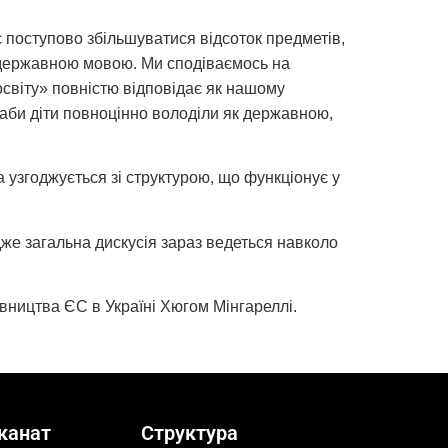
є поступово збільшуватися відсоток предметів,
я державною мовою. Ми сподіваємось на
 освіту» повністю відповідає як нашому
 аби діти повноцінно володіли як державною,
а узгоджується зі структурою, що функціонує у
дже загальна дискусія зараз ведеться навколо
вництва ЄС в Україні Хюгом Мінгареллі.
канат
Структура