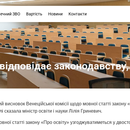
Буклет
печний ЗВО
Вартість
Новини
Контакти
відповідає законодавству,
й висновок Венеційської комісії щодо мовної статті закону «
сказала міністр освіти і науки Лілія Гриневич.
мовної статті закону «Про освіту» узгоджуватиметься у дво