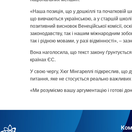
«Наша позиція, що у дошкіллі та початковій ш
що вивчаються українською, а у старшій школ
позитивний висновок Венеційської комісії, оск
законодавству, так і нашим міжнародним зобов
так і рідною мовами, у разі відмінності», – за
Вона наголосила, що текст закону ґрунтується 
країнах ЄС.
У свою чергу, Хюг Мінгареллі підкреслив, що 
питання, яке не стосується реально важливих 
«Ми розуміємо вашу аргументацію і готові до
Ком