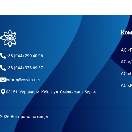
Ком
АС «
+38 (044) 290 40 96
АС «
+38 (044) 373 69 67
АС «
inform@osvita.net
АС «К
03151, Україна, м. Київ, вул. Смілянська, буд. 4
2026 Всі права захищені.