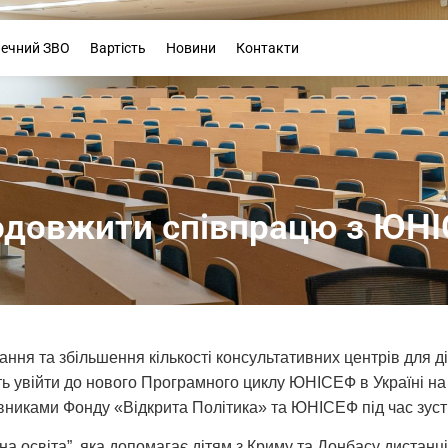
Буклет
печний ЗВО
Вартість
Новини
Контакти
одовжити співпрацю з ЮН
ня та збільшення кількості консультативних центрів для ді
ть увійти до нового Програмного циклу ЮНІСЕФ в Україні на
вниками Фонду «Відкрита Політика» та ЮНІСЕФ під час зустріч
на освіта”, яка допомагає дітям з Криму та Донбасу дистанці