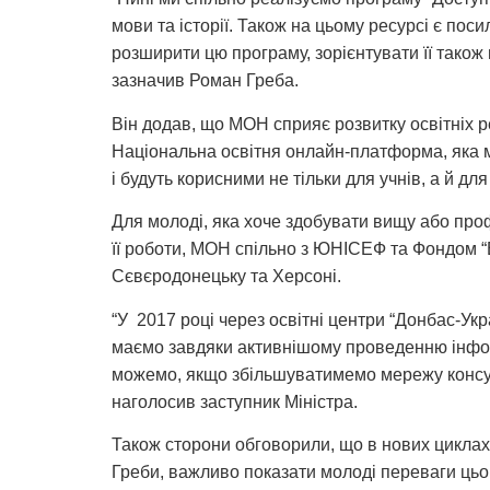
мови та історії. Також на цьому ресурсі є пос
розширити цю програму, зорієнтувати її також н
зазначив Роман Греба.
Він додав, що МОН сприяє розвитку освітніх 
Національна освітня онлайн-платформа, яка м
і будуть корисними не тільки для учнів, а й для
Для молоді, яка хоче здобувати вищу або профе
її роботи, МОН спільно з ЮНІСЕФ та Фондом “В
Сєвєродонецьку та Херсоні.
“У 2017 році через освітні центри “Донбас-Укра
маємо завдяки активнішому проведенню інформ
можемо, якщо збільшуватимемо мережу консул
наголосив заступник Міністра.
Також сторони обговорили, що в нових циклах
Греби, важливо показати молоді переваги цьог