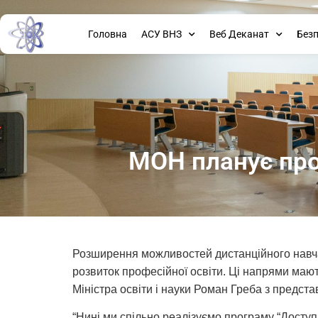
Головна
АСУ ВНЗ
Веб Деканат
Без
МОН планує пр
Розширення можливостей дистанційного навчан
розвиток професійної освіти. Ці напрями маю
Міністра освіти і науки Роман Греба з предста
“Нині ми спільно реалізуємо програму “Доступ