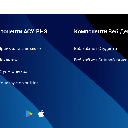
поненти АСУ ВНЗ
Компоненти Веб Де
Приймальна комісія»
Веб кабінет Студента
Деканат»
Веб кабінет Співробітника
Студмістечко»
онструктор звітів»