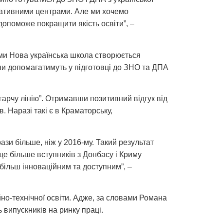
льтативними центрами. Але ми хочемо
 допоможе покращити якість освіти”, –
рми Нова українська школа створюється
ни допомагатимуть у підготовці до ЗНО та ДПА
“гарчу лінію”. Отримавши позитивний відгук від
 Наразі такі є в Краматорську,
рази більше, ніж у 2016-му. Такий результат
е більше вступників з Донбасу і Криму
ільш інноваційним та доступним”, –
но-технічної освіти. Адже, за словами Романа
 випускників на ринку праці.