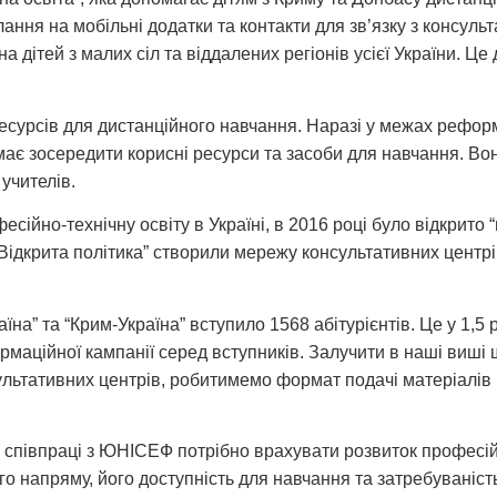
илання на мобільні додатки та контакти для зв’язку з консу
а дітей з малих сіл та віддалених регіонів усієї України. Це
ресурсів для дистанційного навчання. Наразі у межах рефо
ає зосередити корисні ресурси та засоби для навчання. Во
 учителів.
сійно-технічну освіту в Україні, в 2016 році було відкрито 
ідкрита політика” створили мережу консультативних центрів.
їна” та “Крим-Україна” вступило 1568 абітурієнтів. Це у 1,5 
аційної кампанії серед вступників. Залучити в наші виші щ
ьтативних центрів, робитимемо формат подачі матеріалів б
 співпраці з ЮНІСЕФ потрібно врахувати розвиток професій
о напряму, його доступність для навчання та затребуваність