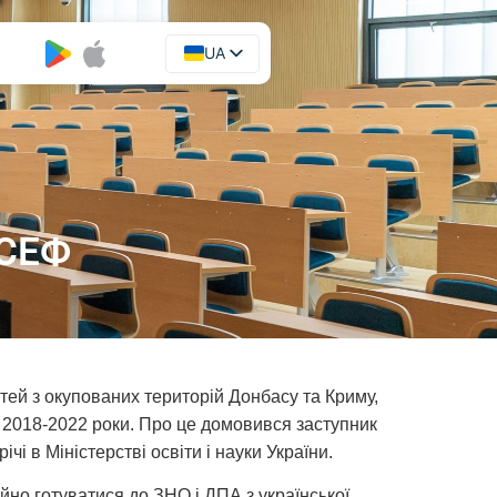
UA
EN
ІСЕФ
тей з окупованих територій Донбасу та Криму,
 2018-2022 роки. Про це домовився заступник
і в Міністерстві освіти і науки України.
йно готуватися до ЗНО і ДПА з української