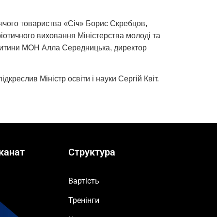
итячого товариства «Січ» Борис Скребцов,
іотичного виховання Міністерства молоді та
в дитини МОН Алла Середницька, директор
дкреслив Міністр освіти і науки Сергій Квіт.
канат
Структура
Вартість
Тренінги