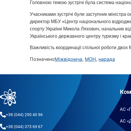
Головною темою зустрічі була система націона
Учасниками зустрічі були заступник міністра 
директор МБУ «Центр національного відроджен
спорту України Микола Ляхович, начальник ві
Українського державного центру туризму і кра
Важливість координації спільної роботи двох М
Позначено
Міжвідомча
,
МОН
,
нарада
Ком
АС «
+38 (044) 290 40 96
АС «
+38 (044) 373 69 67