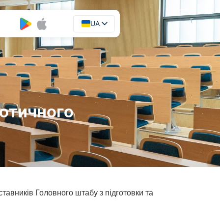
UA
EN
іотичного
дставників Головного штабу з підготовки та