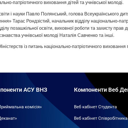
льно-патріотичного виховання дітей та учнівської молоді.
освіти і науки Павло Полянський, голова Всеукраїнського д
ня» Тарас Рондзістий, начальник відділу національно-патр
дділу позашкільної освіти, виховної роботи та захисту пра
єзнавства учнівської молоді Наталія Савченко та інші.
іністерств із питань національно-патріотичного виховання пі
поненти АСУ ВНЗ
Компоненти Веб Де
Приймальна комісія»
Веб кабінет Студента
Деканат»
Веб кабінет Співробітника