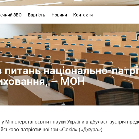
Буклет
печний ЗВО
Вартість
Новини
Контакти
 питань національно-патр
иховання, – МОН
у Міністерстві освіти і науки України відбулася зустріч пре
йськово-патріотичної гри «Сокіл» («Джура»).