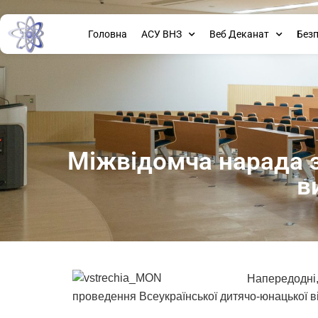
Головна
АСУ ВНЗ
Веб Деканат
Без
Міжвідомча нарада з
в
Напередодні, 
проведення Всеукраїнської дитячо-юнацької ві