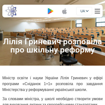
UA
Буклет
EN
Лілія Гриневич розповіла
про шкільну реформу
Міністр освіти і науки України Лілія Гриневич у ефірі
програми «Сніданок 1+1» розповіла про завдання
Міністерства у реформуванні української школи.
За словами міністра, у школі необхідно створити умови
для виховання дитини за європейськими стандартами.