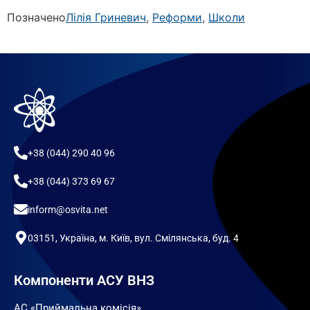
Позначено
Лілія Гриневич
,
Реформи
,
Школи
+38 (044) 290 40 96
+38 (044) 373 69 67
inform@osvita.net
03151, Україна, м. Київ, вул. Смілянська, буд. 4
Компоненти АСУ ВНЗ
АС «Приймальна комісія»