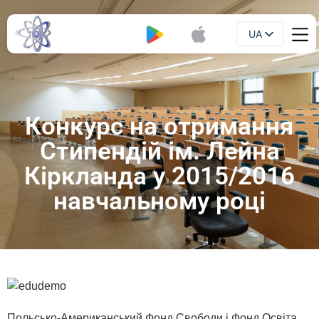
UA
Буклет
EN
Конкурс на отримання
Стипендій ім. Лейна
Кіркланда у 2015/2016
навчальному році
Польсько-Американський Фонд Свободи і Фонд Освіта