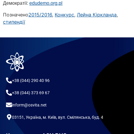
Демократії:
edudemo.org.pl
Позначено
2015/2016
,
Конкурс
,
Лейна Кіркланда
,
стипендії
+38 (044) 290 40 96
+38 (044) 373 69 67
inform@osvita.net
03151, Україна, м. Київ, вул. Смілянська, буд. 4