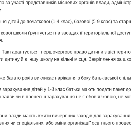
за участі представників місцевих органів влади, адміністра
и.
 дітей до початкової (1-4 клас), базової (5-9 клас) та старш
ової школи ґрунтується на засадах її територіальної досту
я.
 Так гарантується першочергове право дитини з цієї терито
ти дитину й в іншу школу на вільні місця. Закріплення за ш
е багато років викликає нарікання з боку батьківської спіль
 зарахування дітей у 1-й клас батьки мають подати пакет до
я заяви чи в процесі її зарахування не є обов’язковою, не 
ргани влади мають вжити вичерпних заходів для зарахування в
вних чи спеціальних, або зміна організації освітнього проце