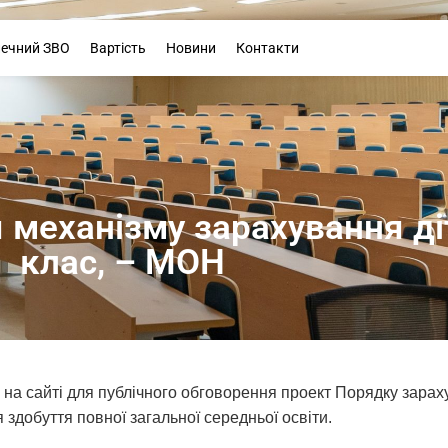
Буклет
печний ЗВО
Вартість
Новини
Контакти
 механізму зарахування ді
клас, – МОН
ло на сайті для публічного обговорення проект Порядку зара
 здобуття повної загальної середньої освіти.