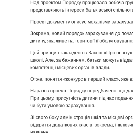
Над проектом Порядку працювала робоча група 
представляють інтереси батьківської спільнот
Проект документу описує механізми зарахування
Зокрема, новий порядок зарахування до початк
дитину, яка живе на території її обслуговуванн
Цей принцип закладено в Законі «Про освіту».
школі. Але, за бажанням, батьки можуть відда
компетенції місцевих органів влади.
Отже, поняття «конкурс в перший клас», яке вж
Наразі в проекті Порядку передбачено, що для
При цьому, присутність дитини під час поданн
чи бути умовою зарахування.
Зі свого боку адміністрація шкіл та місцеві о
відкриття додаткових класів, зокрема, інклюзи
навчанні.