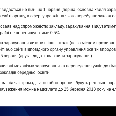
су видається не пізніше 1 червня (перша, основна хвиля зара
на сайті органу, в сфері управління якого перебуває заклад ос
их заяв над спроможністю закладу, зарахування відбуватиме
Україні не перевищуватиме 0,5%.
 зарахування дитини в інші школи (не за місцем проживання
айті або сайті відповідного органу управління освіти впродов
15 червня (друга, додаткова хвиля зарахування).
ані механізми зарахування та переведення учнів до гімназій
закладів середньої освіти.
ства під час громадського обговорення, будуть ретельно оп
 зауваження можна надсилати до 25 березня 2018 року на 