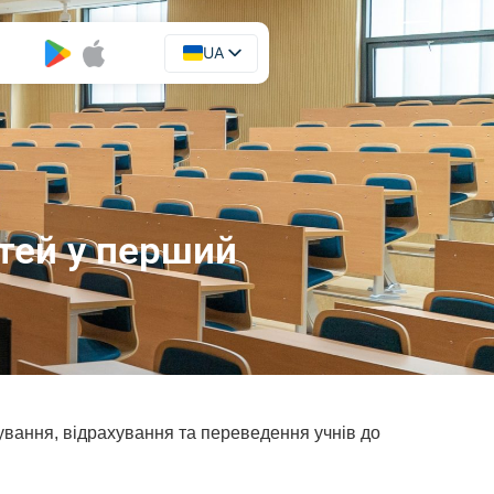
UA
EN
тей у перший
хування, відрахування та переведення учнів до