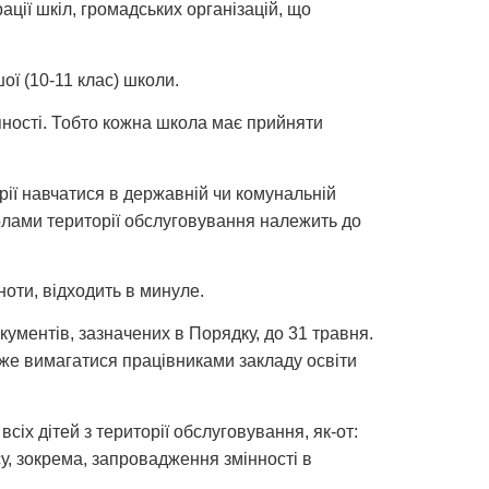
ції шкіл, громадських організацій, що
ої (10-11 клас) школи.
пності. Тобто кожна школа має прийняти
рії навчатися в державній чи комунальній
колами території обслуговування належить до
ноти, відходить в минуле.
кументів, зазначених в Порядку, до 31 травня.
може вимагатися працівниками закладу освіти
сіх дітей з території обслуговування, як-от:
су, зокрема, запровадження змінності в