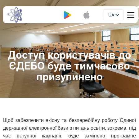
UA
Буклет
EN
Доступ користувачів до
ЄДЕБО буде тимчасово
призупинено
Щоб забезпечити якісну та безперебійну роботу Єдиної
державної електронної бази з питань освіти, зокрема, під
час вступної кампанії, буде замінено програмне