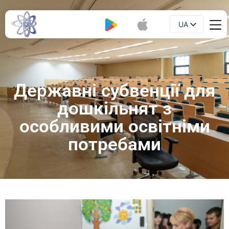
UA
Буклет
EN
Державні субвенції для
дошкільнят з
особливими освітніми
потребами