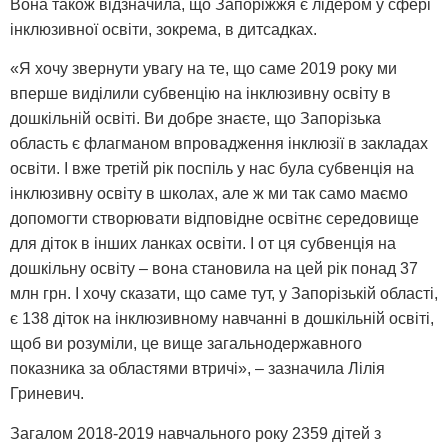
Вона також відзначила, що Запоріжжя є лідером у сфері
інклюзивної освіти, зокрема, в дитсадках.
«Я хочу звернути увагу на те, що саме 2019 року ми
вперше виділили субвенцію на інклюзивну освіту в
дошкільній освіті. Ви добре знаєте, що Запорізька
область є флагманом впровадження інклюзії в закладах
освіти. І вже третій рік поспіль у нас була субвенція на
інклюзивну освіту в школах, але ж ми так само маємо
допомогти створювати відповідне освітнє середовище
для діток в інших ланках освіти. І от ця субвенція на
дошкільну освіту – вона становила на цей рік понад 37
млн грн. І хочу сказати, що саме тут, у Запорізькій області,
є 138 діток на інклюзивному навчанні в дошкільній освіті,
щоб ви розуміли, це вище загальнодержавного
показника за областями втричі», – зазначила Лілія
Гриневич.
Загалом 2018-2019 навчального року 2359 дітей з