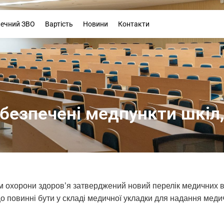
Буклет
печний ЗВО
Вартість
Новини
Контакти
безпечені медпункти шкіл
м охорони здоров’я затверджений новий перелік медичних ви
що повинні бути у складі медичної укладки для надання меди