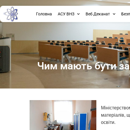
Головна
АСУ ВНЗ
Веб Деканат
Без
Чим мають бути за
Міністерство
матеріалів, 
освіти.