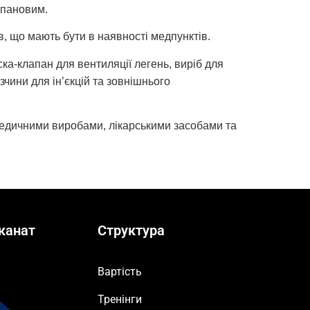
епановим.
в, що мають бути в наявності медпунктів.
ка-клапан для вентиляції легень, виріб для
зчини для ін’єкцій та зовнішнього
 медичними виробами, лікарськими засобами та
канат
Структура
Вартість
Тренінги