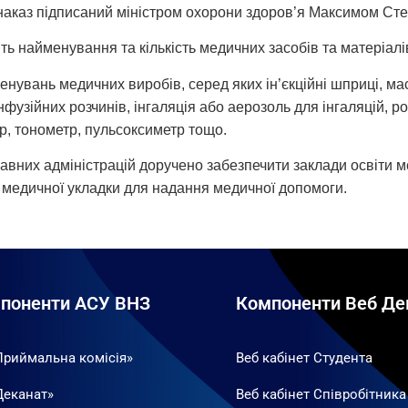
наказ підписаний міністром охорони здоров’я Максимом Ст
ть найменування та кількість медичних засобів та матеріалі
увань медичних виробів, серед яких ін’єкційні шприці, мас
узійних розчинів, інгаляція або аерозоль для інгаляцій, ро
тр, тонометр, пульсоксиметр тощо.
ржавних адміністрацій доручено забезпечити заклади освіти
і медичної укладки для надання медичної допомоги.
поненти АСУ ВНЗ
Компоненти Веб Де
Приймальна комісія»
Веб кабінет Студента
Деканат»
Веб кабінет Співробітника