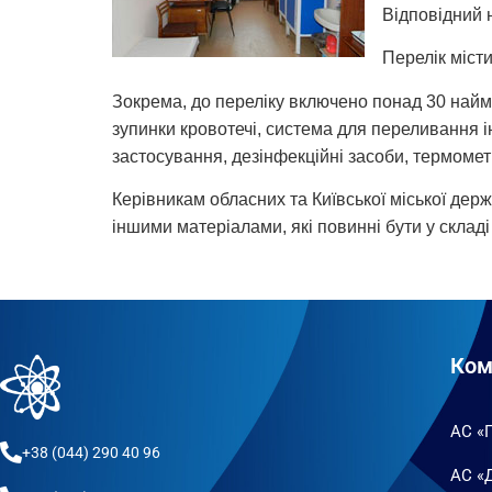
Відповідний 
Перелік місти
Зокрема, до переліку включено понад 30 наймен
зупинки кровотечі, система для переливання інф
застосування, дезінфекційні засоби, термоме
Керівникам обласних та Київської міської де
іншими матеріалами, які повинні бути у склад
Ком
АС «
+38 (044) 290 40 96
АС «