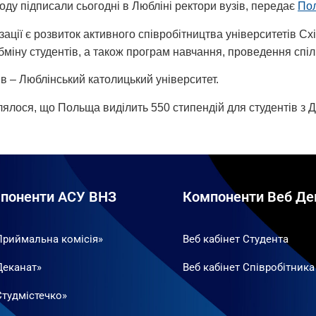
оду підписали сьогодні в Любліні ректори вузів, передає
Пол
зації є розвиток активного співробітництва університетів С
бміну студентів, а також програм навчання, проведення спільн
в – Люблінський католицький університет.
ялося, що Польща виділить 550 стипендій для студентів з Д
поненти АСУ ВНЗ
Компоненти Веб Де
Приймальна комісія»
Веб кабінет Студента
Деканат»
Веб кабінет Співробітника
Студмістечко»