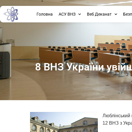
Головна
АСУ ВНЗ
Веб Деканат
Без
8 ВНЗ України увій
Люблінський 
12 ВНЗ з Укра