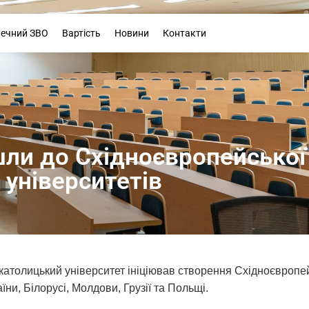
Буклет
печний ЗВО
Вартість
Новини
Контакти
шли до Східноєвропейської
університетів
католицький університет ініціював створення Східноєвропейс
їни, Білорусі, Молдови, Грузії та Польщі.