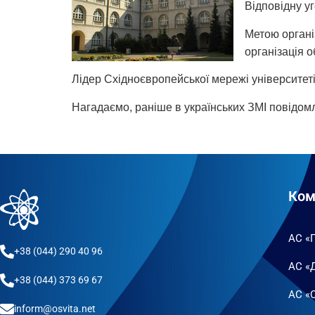
Відповідну уг
Метою органі
організація о
Лідер Східноєвропейської мережі університеті
Нагадаємо, раніше в українських ЗМІ повідомл
Ком
АС «
+38 (044) 290 40 96
АС «
+38 (044) 373 69 67
АС «
inform@osvita.net