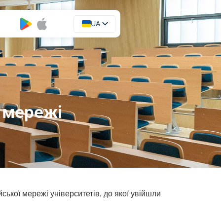
UA
EN
 мережі
ької мережі університетів, до якої увійшли